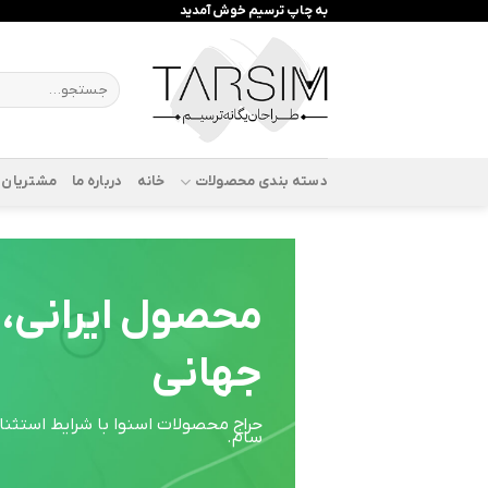
رش
به چاپ ترسیم خوش آمدید
ه
حتوا
جستجو
برای:
دسته بندی محصولات
خانه
درباره ما
مشتریان م
محصول ایرانی،
جهانی
حراج محصولات اسنوا با شرایط استثن
سام.