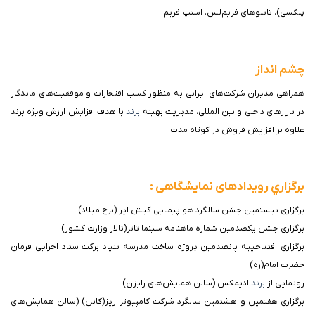
پلکسی)، تابلوهای فریم‌لس، اسنپ فریم
چشم انداز
همراهی مدیران شرکت‌های ایرانی به منظور کسب افتخارات و موفقیت‌های ماندگار
در بازارهای داخلی و بین المللی، مدیریت بهینه
برند
با هدف افزایش ارزش ویژه برند
علاوه بر افزایش فروش در کوتاه مدت
برگزاري رویدادهای نمايشگاهی :
برگزاری بیستمین جشن سالگرد هواپیمـایی کیش ایر (برج میلاد)
برگزاری جشن یکصدمین شماره ماهنامه سینما تاتر(تالار وزارت کشور)
برگزاری افتتاحییه پانصدمین پروژه ساخت مدرسه بنیاد برکت ستاد اجرایی فرمان
حضرت امام(ره)
رونمایی از
برند
ادیمکس (سالن همایش‌های رایزن)
برگزاری هفتمین و هشتمین سالگرد شرکت کامپیوتر ریز(کانن) (سالن همایش‌های