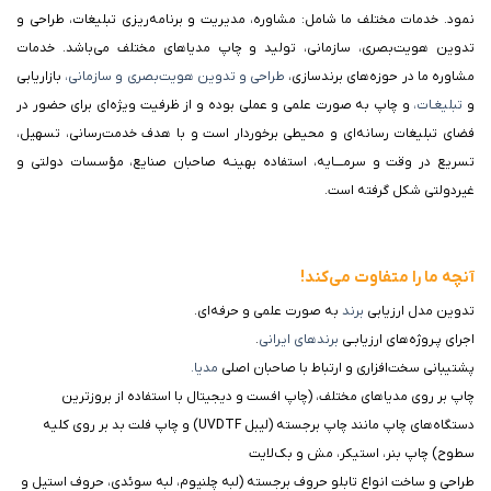
نمود. خدمات مختلف ما شامل: مشاوره، مدیریت و برنامه‌ریزی تبلیغات، طراحی و
تدوین هویت‌بصری، سازمانی، تولید و چاپ مدیا‌های مختلف می‌باشد. خدمات
مشاوره ما در حوزه‌های برندسازی،
طراحی و تدوین هویت‌بصری و سازمانی،
بازاریابی
و
تبلیغـات،
و چاپ به صورت علمی و عملی بوده و از ظرفيت ويژه‌ای برای حضور در
فضای تبليغات رسانه‌ای و محيطی برخوردار است و با هدف خدمت‌رسانی، تسهيل،
تسريع در وقت و سرمــــايه، استفاده بهينـه صاحبان صنايع، مؤسسات دولتی و
غيردولتی شكل گرفته است.
آنچه ما را متفاوت می‌کند!
تدوین مدل ارزیابی
برند
به صورت علمی و حرفه‌ا‌ی.
اجرای پـروژه‌های ارزیابـی
برندهای ایرانی
.
پشتیبانی سخت‌افزاری و ارتباط با صاحبان اصلی
مدیا.
چاپ بر روی مدیاهای مختلف، (چاپ افست و دیجیتال با استفاده از بروزترین
دستگاه‌های چاپ مانند چاپ برجسته (لیبل UVDTF) و چاپ فلت بد بر روی کلیه
سطوح) چاپ بنر، استیکر، مش و بک‌لایت
طراحی و ساخت انواع تابلو حروف برجسته (لبه چلنیوم، لبه سوئدی، حروف استیل و