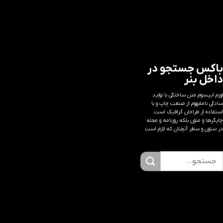
باکس جستجو در
داخل بنر
لورم ایپسوم متن ساختگی با تولید
سادگی نامفهوم از صنعت چاپ و با
استفاده از طراحان گرافیک است.
چاپگرها و متون بلکه روزنامه و مجله
در ستون و سطر آنچنان که لازم است.
ستجو
رای: