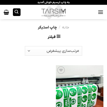
رش
به چاپ ترسیم خوش آمدید
ه
حتوا
خانه
/
چاپ استیکر
فیلتر
افزودن
به
علاقه
مندی
ها