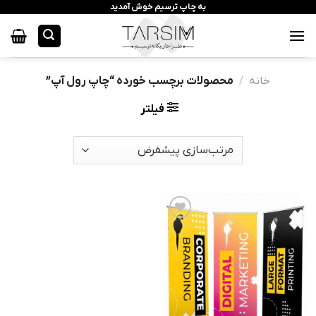
رش
به چاپ ترسیم خوش آمدید
ه
حتوا
خانه
/
محصولات برچسب خورده “چاپ رول آپ”
فیلتر
افزودن
به
علاقه
مندی
ها